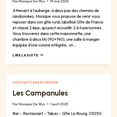
Par
Monique De Wys
19 mai 2026
Attenant à l’auberge, à deux pas des chemins de
randonnées, Monique vous propose de venir vous
reposer dans son gîte rural, labellisé Gîte de France
et classé 2 épis, qui peut accueillir 2 à 4 personnes.
Vous trouverez dans cette maisonnette, une
chambre à deux lits (90×190), une salle à manger
équipée d’une cuisine intégrée, un…
GÎTE
LIRE LA SUITE
LES
CAMPANULES
ASSOCIATIONS
|
ECONOMIE
Les Campanules
Par
Monique De Wys
1 août 2023
Bar – Restaurant – Tabac – Gîte Le Bourg, 03250