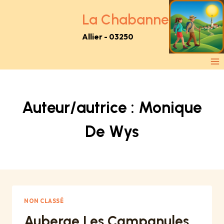
Aller
au
La Chabanne
contenu
Allier - 03250
Auteur/autrice : Monique
De Wys
NON CLASSÉ
Auberge Les Campanules