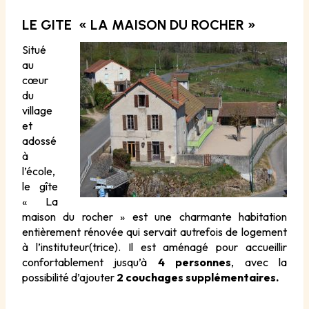
LE GITE « LA MAISON DU ROCHER »
Situé
au
cœur
du
village
et
adossé
à
l’école,
le gîte
« La
maison du rocher » est une charmante habitation
entièrement rénovée qui servait autrefois de logement
à l’instituteur(trice). Il est aménagé pour accueillir
confortablement jusqu’à
4 personnes
, avec la
possibilité d’ajouter
2 couchages supplémentaires.