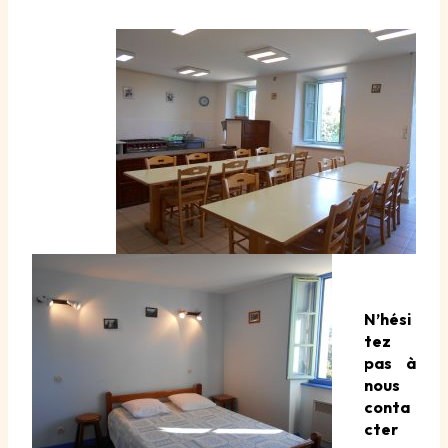
N’hési
tez
pas à
nous
conta
cter