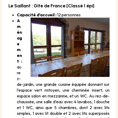
Le Saillant
: Gîte de France [Classé 1 épi]
Capacité d’accueil :
12 personnes
A
m
én
ag
e
m
en
t :
au
re
z-
de-jardin, une grande cuisine équipée donnant sur
l’espace vert mitoyen, une cheminée insert, un
espace salon en mezzanine, et un WC. Au rez-de-
chaussée, une salle d’eau avec 4 lavabos, 1 douche
et 1 WC, ainsi que 5 chambres, dont 2 avec lits
simples, 1 avec lit double et 2 avec lits superposés