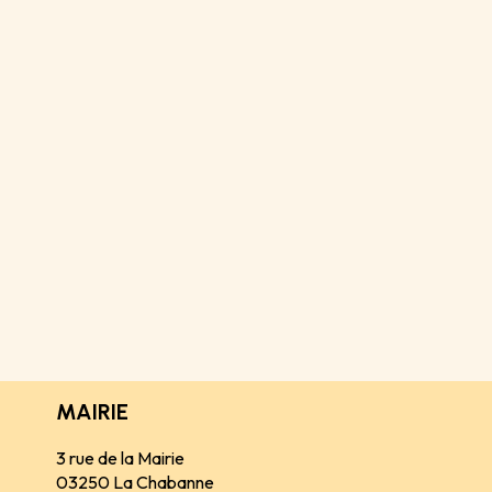
MAIRIE
3 rue de la Mairie
03250 La Chabanne