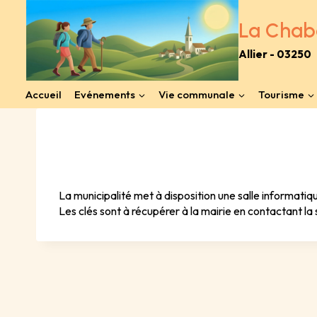
Aller
au
La Chab
contenu
Allier - 03250
Accueil
Evénements
Vie communale
Tourisme
La municipalité met à disposition une salle informatiq
Les clés sont à récupérer à la mairie en contactant la