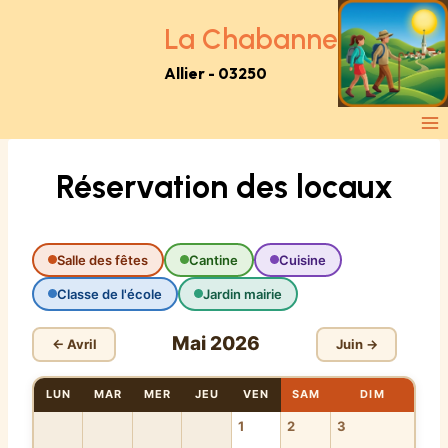
Aller
au
La Chabanne
contenu
Allier - 03250
Réservation des locaux
Salle des fêtes
Cantine
Cuisine
Classe de l'école
Jardin mairie
Mai 2026
← Avril
Juin →
LUN
MAR
MER
JEU
VEN
SAM
DIM
1
2
3